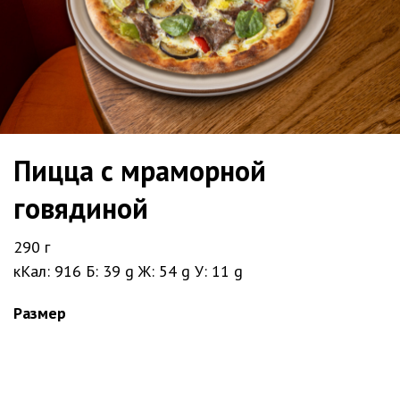
Пицца с мраморной
говядиной
290 г
кКал: 916
Б: 39 g
Ж: 54 g
У: 11 g
Размер