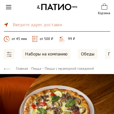
Корзина
Введите адрес доставки
от 45 мин
от 500 ₽
99 ₽
Наборы на компанию
Обеды
Пи
·
Главная
·
Пицца
Пицца с мраморной говядиной